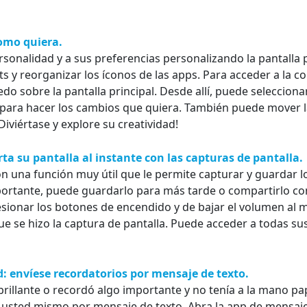
como quiera.
rsonalidad y a sus preferencias personalizando la pantalla 
s y reorganizar los íconos de las apps. Para acceder a la con
o sobre la pantalla principal. Desde allí, puede seleccion
para hacer los cambios que quiera. También puede mover la
Diviértase y explore su creatividad!
a su pantalla al instante con las capturas de pantalla.
on una función muy útil que le permite capturar y guardar l
portante, puede guardarlo para más tarde o compartirlo co
resionar los botones de encendido y de bajar el volumen al
ue se hizo la captura de pantalla. Puede acceder a todas su
: envíese recordatorios por mensaje de texto.
brillante o recordó algo importante y no tenía a la mano p
 usted mismo por mensaje de texto. Abra la app de mensaje