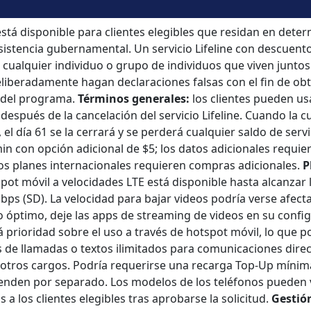
 está disponible para clientes elegibles que residan en det
asistencia gubernamental. Un servicio Lifeline con descuento 
 cualquier individuo o grupo de individuos que viven junto
liberadamente hagan declaraciones falsas con el fin de ob
s del programa.
Términos generales:
los clientes pueden usa
espués de la cancelación del servicio Lifeline. Cuando la c
l día 61 se la cerrará y se perderá cualquier saldo de servi
in con opción adicional de $5; los datos adicionales requie
Los planes internacionales requieren compras adicionales.
P
tspot móvil a velocidades LTE está disponible hasta alcanzar
ps (SD). La velocidad para bajar videos podría verse afecta
to óptimo, deje las apps de streaming de videos en su conf
prioridad sobre el uso a través de hotspot móvil, lo que p
de llamadas o textos ilimitados para comunicaciones direc
 otros cargos. Podría requerirse una recarga Top-Up mínima 
venden por separado. Los modelos de los teléfonos pueden v
a los clientes elegibles tras aprobarse la solicitud.
Gestión