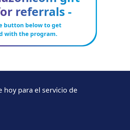
or referrals -
he button below to get
d with the program.
 hoy para el servicio de