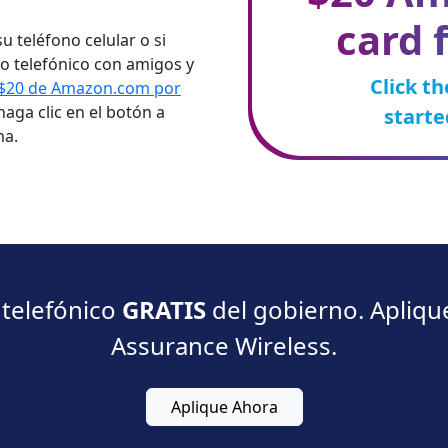
card f
u teléfono celular o si
io telefónico con amigos y
Click t
e $20 de Amazon.com por
 haga clic en el botón a
starte
ma.
 telefónico
GRATIS
del gobierno. Aplique
Assurance Wireless.
Aplique Ahora