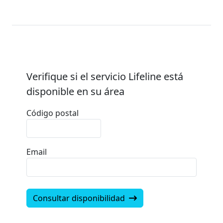
*
GRATIS
de alta velocidad
ilimitados
Sin contratos. Sin trampas. No es broma.
Verifique si el servicio Lifeline está
disponible en su área
Código postal
Email
Consultar disponibilidad