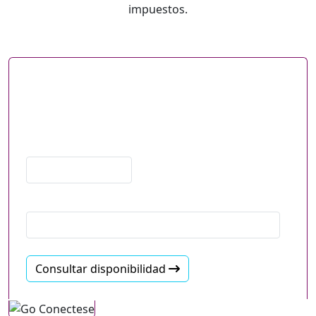
impuestos.
Verifique si el servicio Lifeline está
disponible en su área
Llegue más lejos con el doble de datos GRATIS
Código postal
Email
Consultar disponibilidad