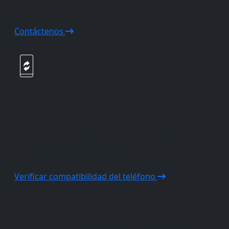
importa.
Contáctenos
†
Use su propio teléfono
¿Está muy aferrado a su teléfono? Lo entendemos.
†
Use su propio teléfono
con todos sus recuerdos,
ajustes, apps y contactos. Si su teléfono no es
compatible, no se preocupe: tenemos disponibles
opciones de teléfonos de bajo costo.
Verificar compatibilidad del teléfono
†
Requiere un dispositivo desbloqueado y compatible, y
una tarjeta SIM nueva. Consulte con su actual compañía