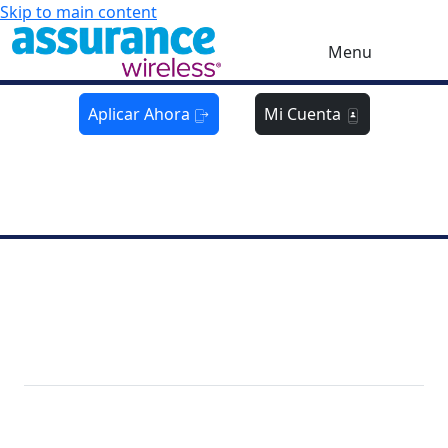
Skip to main content
Menu
Aplicar Ahora
Mi Cuenta
¡Consíguelo ahora:
Oferta de teléfono
GRATIS
por
tiempo limitado!
¡Date prisa-antes de agotar existencias!
Obtenga un teléfono
GRATIS
por cuenta nuestra
Por tiempo limitado, siempre que se cumplan los
requisitos de elegibilidad
Teléfono
10GB de datos
Llamadas y textos