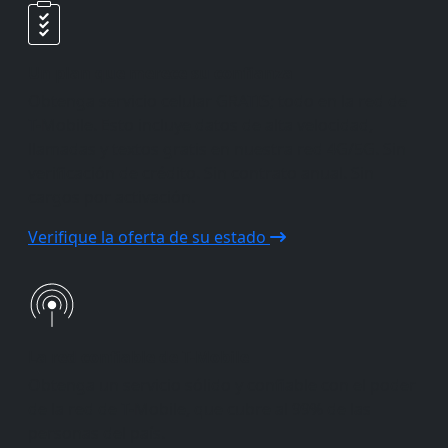
Un plan que merece su confianza
Obtenga servicio celular GRATIS; todo en la red de
T-Mobile. Esto incluye datos de alta velocidad,
llamadas y textos gratis en nuestra red 4G/5G. Sin
verificación de crédito. Sin contrato anual. Sin
cargos por activación.
Verifique la oferta de su estado
La red confiable de T-Mobile
Obtenga un servicio sólido y confiable con el poder
de la red de T-Mobile, que cubre al 99% de las
personas del país.