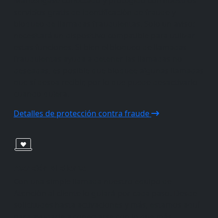
Manténgase conectado y protegido con nuestros
servicios gratis de identificación de fraude y
bloqueo de llamadas fraudulentas. Solo un aviso:
necesitará un dispositivo compatible para utilizar
estas funciones. Si bien el bloqueo de llamadas
fraudulentas ayuda a detener las llamadas no
deseadas, es posible que bloquee algunas llamadas
que sí desea recibir, por lo que puede desactivarlo
cuando quiera.
Detalles de protección contra fraude
Atención al cliente
Con una simple llamada nuestro equipo de
Atención al cliente lo guiará por cada paso. Desde
solicitudes hasta activaciones y más, estamos aquí
para ayudarle a conectarse con lo que más